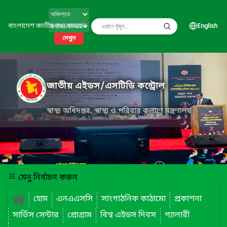
বাংলাদেশ জাতীয় তথ্য বাতায়ন
English
দেখুন
জাতীয় এইডস/এসটিডি কন্ট্রোল
স্বাস্থ্য অধিদপ্তর, স্বাস্থ্য ও পরিবার কল্যাণ মন্ত্রণালয়
মেনু নির্বাচন করুন
হোম
এনএএসসি
সাংগাঠনিক কাঠামো
প্রকাশনা
সার্ভিস সেন্টার
প্রোগ্রাম
বিশ্ব এইডস দিবস
গ্যালারী