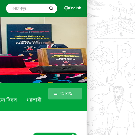
English
আরও
ইডস দিবস
গ্যালারী